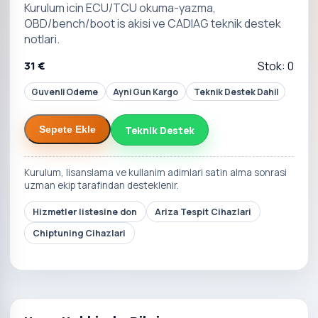
Kurulum icin ECU/TCU okuma-yazma,
OBD/bench/boot is akisi ve CADIAG teknik destek
notlari.
31 €
Stok: 0
Guvenli Odeme
Ayni Gun Kargo
Teknik Destek Dahil
Teknik Destek
Sepete Ekle
Kurulum, lisanslama ve kullanim adimlari satin alma sonrasi
uzman ekip tarafindan desteklenir.
Hizmetler listesine don
Ariza Tespit Cihazlari
Chiptuning Cihazlari