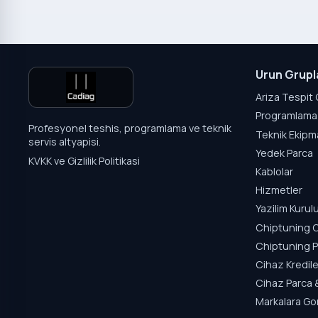
Urun Grupl
Ariza Tespit 
Programlama 
Profesyonel teshis, programlama ve teknik
Teknik Ekipm
servis altyapisi.
Yedek Parca
KVKK ve Gizlilik Politikasi
Kablolar
Hizmetler
Yazilim Kuru
Chiptuning C
Chiptuning P
Cihaz Kredile
Cihaz Parca 
Markalara Go