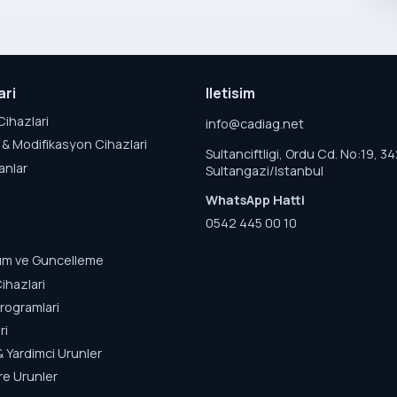
ari
Iletisim
Cihazlari
info@cadiag.net
& Modifikasyon Cihazlari
Sultanciftligi, Ordu Cd. No:19, 3
anlar
Sultangazi/Istanbul
WhatsApp Hatti
0542 445 00 10
lum ve Guncelleme
ihazlari
rogramlari
ri
& Yardimci Urunler
re Urunler