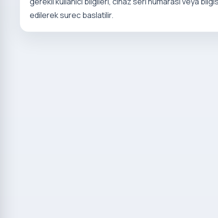
gerekli kullanici bilgileri, cihaz seri numarasi veya bi
edilerek surec baslatilir.