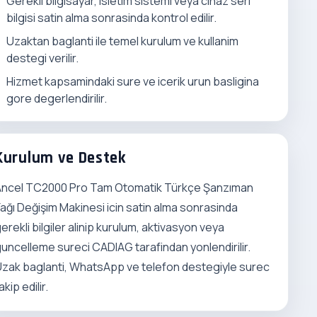
Gerekli bilgisayar, isletim sistemi veya cihaz seri
bilgisi satin alma sonrasinda kontrol edilir.
Uzaktan baglanti ile temel kurulum ve kullanim
destegi verilir.
Hizmet kapsamindaki sure ve icerik urun basligina
gore degerlendirilir.
Kurulum ve Destek
Ancel TC2000 Pro Tam Otomatik Türkçe Şanzıman
ağı Değişim Makinesi icin satin alma sonrasinda
erekli bilgiler alinip kurulum, aktivasyon veya
uncelleme sureci CADIAG tarafindan yonlendirilir.
zak baglanti, WhatsApp ve telefon destegiyle surec
akip edilir.