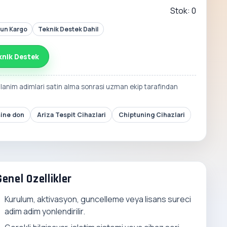
Stok: 0
Gun Kargo
Teknik Destek Dahil
knik Destek
llanim adimlari satin alma sonrasi uzman ekip tarafindan
sine don
Ariza Tespit Cihazlari
Chiptuning Cihazlari
Genel Ozellikler
Kurulum, aktivasyon, guncelleme veya lisans sureci
adim adim yonlendirilir.