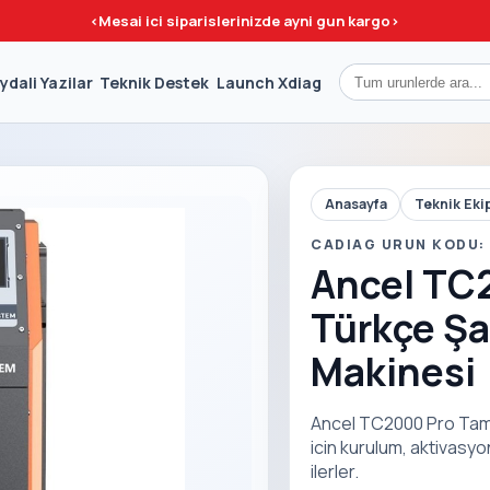
<
Mesai ici siparislerinizde ayni gun kargo
>
ydali Yazilar
Teknik Destek
Launch Xdiag
Anasayfa
Teknik Eki
CADIAG URUN KODU:
Ancel TC
Türkçe Ş
Makinesi
Ancel TC2000 Pro Tam
icin kurulum, aktivasy
ilerler.