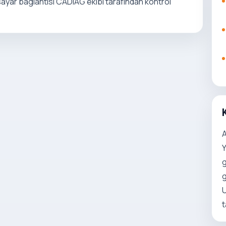
lgisayar baglantisi CADIAG ekibi tarafindan kontrol
Y
g
g
U
t