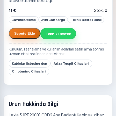
atolye kullanim destegi.
11 €
Stok: 0
Guvenli Odeme
Ayni Gun Kargo
Teknik Destek Dahil
Teknik Destek
Sepete Ekle
Kurulum, lisanslama ve kullanim adimlari satin alma sonrasi
uzman ekip tarafindan desteklenir.
Kablolar listesine don
Ariza Tespit Cihazlari
Chiptuning Cihazlari
Urun Hakkinda Bilgi
Lexia 3 (PP2000) OBD2 Ana Bağlantı Kablosu, cihaz