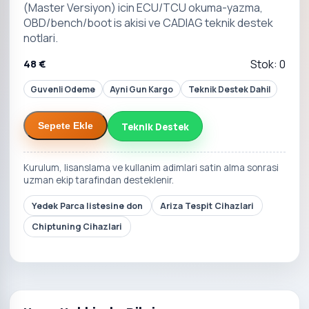
(Master Versiyon) icin ECU/TCU okuma-yazma,
OBD/bench/boot is akisi ve CADIAG teknik destek
notlari.
48 €
Stok: 0
Guvenli Odeme
Ayni Gun Kargo
Teknik Destek Dahil
Teknik Destek
Sepete Ekle
Kurulum, lisanslama ve kullanim adimlari satin alma sonrasi
uzman ekip tarafindan desteklenir.
Yedek Parca listesine don
Ariza Tespit Cihazlari
Chiptuning Cihazlari