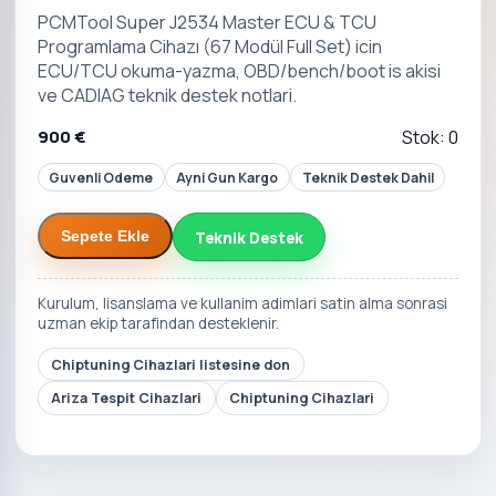
PCMTool Super J2534 Master ECU & TCU
Programlama Cihazı (67 Modül Full Set) icin
ECU/TCU okuma-yazma, OBD/bench/boot is akisi
ve CADIAG teknik destek notlari.
900 €
Stok: 0
Guvenli Odeme
Ayni Gun Kargo
Teknik Destek Dahil
Teknik Destek
Sepete Ekle
Kurulum, lisanslama ve kullanim adimlari satin alma sonrasi
uzman ekip tarafindan desteklenir.
Chiptuning Cihazlari listesine don
Ariza Tespit Cihazlari
Chiptuning Cihazlari