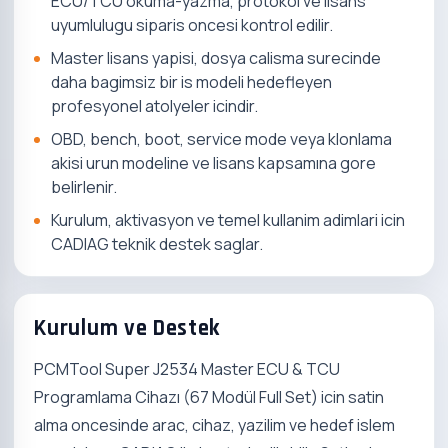
ECU/TCU okuma-yazma, protokol ve lisans
uyumlulugu siparis oncesi kontrol edilir.
Master lisans yapisi, dosya calisma surecinde
daha bagimsiz bir is modeli hedefleyen
profesyonel atolyeler icindir.
OBD, bench, boot, service mode veya klonlama
akisi urun modeline ve lisans kapsamına gore
belirlenir.
Kurulum, aktivasyon ve temel kullanim adimlari icin
CADIAG teknik destek saglar.
Kurulum ve Destek
PCMTool Super J2534 Master ECU & TCU
Programlama Cihazı (67 Modül Full Set) icin satin
alma oncesinde arac, cihaz, yazilim ve hedef islem