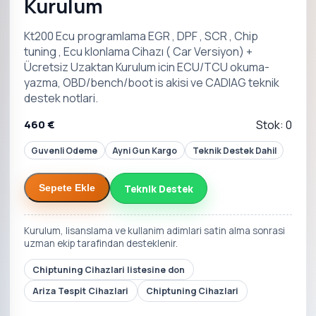
Kurulum
Kt200 Ecu programlama EGR , DPF , SCR , Chip
tuning , Ecu klonlama Cihazı ( Car Versiyon) +
Ücretsiz Uzaktan Kurulum icin ECU/TCU okuma-
yazma, OBD/bench/boot is akisi ve CADIAG teknik
destek notlari.
460 €
Stok: 0
Guvenli Odeme
Ayni Gun Kargo
Teknik Destek Dahil
Teknik Destek
Sepete Ekle
Kurulum, lisanslama ve kullanim adimlari satin alma sonrasi
uzman ekip tarafindan desteklenir.
Chiptuning Cihazlari listesine don
Ariza Tespit Cihazlari
Chiptuning Cihazlari