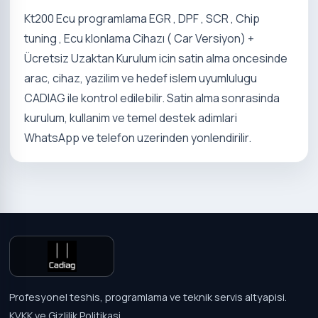
Kt200 Ecu programlama EGR , DPF , SCR , Chip
tuning , Ecu klonlama Cihazı ( Car Versiyon) +
Ücretsiz Uzaktan Kurulum icin satin alma oncesinde
arac, cihaz, yazilim ve hedef islem uyumlulugu
CADIAG ile kontrol edilebilir. Satin alma sonrasinda
kurulum, kullanim ve temel destek adimlari
WhatsApp ve telefon uzerinden yonlendirilir.
Profesyonel teshis, programlama ve teknik servis altyapisi.
KVKK ve Gizlilik Politikasi