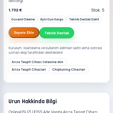
destegi.
1.732 €
Stok: 5
Guvenli Odeme
Ayni Gun Kargo
Teknik Destek Dahil
Teknik Destek
Sepete Ekle
Kurulum, lisanslama ve kullanim adimlari satin alma sonrasi
uzman ekip tarafindan desteklenir.
Arıza Tespit Cihazı listesine don
Ariza Tespit Cihazlari
Chiptuning Cihazlari
Urun Hakkinda Bilgi
Orijinal ISUZU IDSS Ağır Vasıta Arıza Tespit Cihazı,