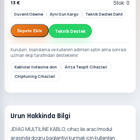
13 €
Stok: 0
Guvenli Odeme
Ayni Gun Kargo
Teknik Destek Dahil
Teknik Destek
Sepete Ekle
Kurulum, lisanslama ve kullanim adimlari satin alma sonrasi
uzman ekip tarafindan desteklenir.
Kablolar listesine don
Ariza Tespit Cihazlari
Chiptuning Cihazlari
Urun Hakkinda Bilgi
JDİAG MULTİLİNE KABLO, cihaz ile arac/modul
arasinda dogru baglantiyi kurmak icin kullanilan