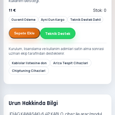
kullanim destegi.
11 €
Stok: 0
Guvenli Odeme
Ayni Gun Kargo
Teknik Destek Dahil
Teknik Destek
Sepete Ekle
Kurulum, lisanslama ve kullanim adimlari satin alma sonrasi
uzman ekip tarafindan desteklenir.
Kablolar listesine don
Ariza Tespit Cihazlari
Chiptuning Cihazlari
Urun Hakkinda Bilgi
JDİAG KAWASAKI-6 4P KABLO, cihaz ile arac/modul