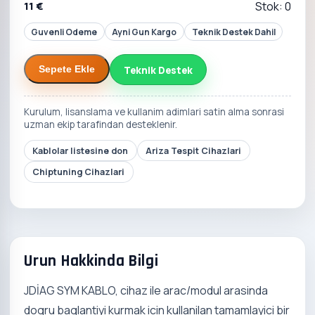
11 €
Stok: 0
Guvenli Odeme
Ayni Gun Kargo
Teknik Destek Dahil
Teknik Destek
Sepete Ekle
Kurulum, lisanslama ve kullanim adimlari satin alma sonrasi
uzman ekip tarafindan desteklenir.
Kablolar listesine don
Ariza Tespit Cihazlari
Chiptuning Cihazlari
Urun Hakkinda Bilgi
JDİAG SYM KABLO, cihaz ile arac/modul arasinda
dogru baglantiyi kurmak icin kullanilan tamamlayici bir