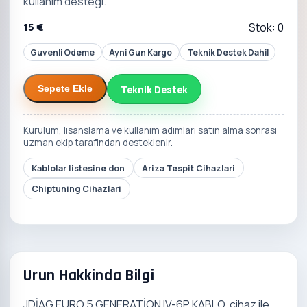
kullanim destegi.
15 €
Stok: 0
Guvenli Odeme
Ayni Gun Kargo
Teknik Destek Dahil
Teknik Destek
Sepete Ekle
Kurulum, lisanslama ve kullanim adimlari satin alma sonrasi
uzman ekip tarafindan desteklenir.
Kablolar listesine don
Ariza Tespit Cihazlari
Chiptuning Cihazlari
Urun Hakkinda Bilgi
JDİAG EURO 5 GENERATİON IV-6P KABLO, cihaz ile