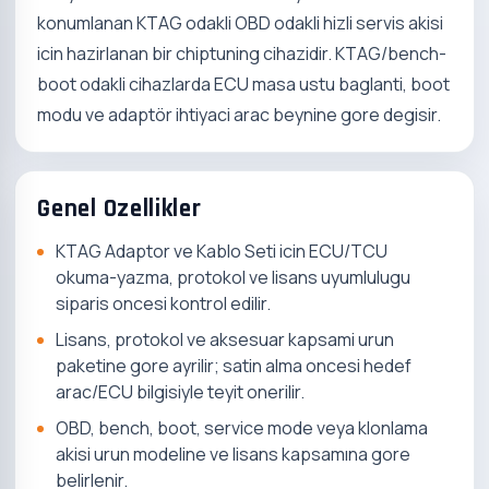
konumlanan KTAG odakli OBD odakli hizli servis akisi
icin hazirlanan bir chiptuning cihazidir. KTAG/bench-
boot odakli cihazlarda ECU masa ustu baglanti, boot
modu ve adaptör ihtiyaci arac beynine gore degisir.
Genel Ozellikler
KTAG Adaptor ve Kablo Seti icin ECU/TCU
okuma-yazma, protokol ve lisans uyumlulugu
siparis oncesi kontrol edilir.
Lisans, protokol ve aksesuar kapsami urun
paketine gore ayrilir; satin alma oncesi hedef
arac/ECU bilgisiyle teyit onerilir.
OBD, bench, boot, service mode veya klonlama
akisi urun modeline ve lisans kapsamına gore
belirlenir.