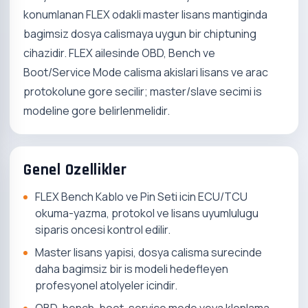
konumlanan FLEX odakli master lisans mantiginda
bagimsiz dosya calismaya uygun bir chiptuning
cihazidir. FLEX ailesinde OBD, Bench ve
Boot/Service Mode calisma akislari lisans ve arac
protokolune gore secilir; master/slave secimi is
modeline gore belirlenmelidir.
Genel Ozellikler
FLEX Bench Kablo ve Pin Seti icin ECU/TCU
okuma-yazma, protokol ve lisans uyumlulugu
siparis oncesi kontrol edilir.
Master lisans yapisi, dosya calisma surecinde
daha bagimsiz bir is modeli hedefleyen
profesyonel atolyeler icindir.
OBD, bench, boot, service mode veya klonlama