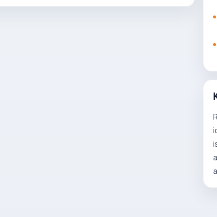
R
i
i
a
a