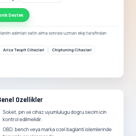
knik Destek
llanim adimlari satin alma sonrasi uzman ekip tarafindan
Ariza Tespit Cihazlari
Chiptuning Cihazlari
Genel Ozellikler
Soket, pin ve cihaz uyumlulugu dogru secim icin
kontrol edilmelidir.
OBD, bench veya marka ozel baglanti islemlerinde