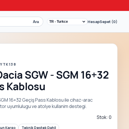
Hesap
Sepet (0)
Ara
 YTK138
Dacia SGW - SGM 16+32
s Kablosu
SGM 16+32 Geçiş Pass Kablosu ile cihaz-arac
tor uyumlulugu ve atolye kullanim destegi.
Stok: 0
Gun Kargo
Teknik Destek Dahil