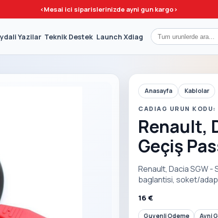
<
Mesai ici siparislerinizde ayni gun kargo
>
ydali Yazilar
Teknik Destek
Launch Xdiag
Anasayfa
Kablolar
CADIAG URUN KODU:
Renault, 
Geçiş Pas
Renault, Dacia SGW - 
baglantisi, soket/adap
16 €
Guvenli Odeme
Ayni 