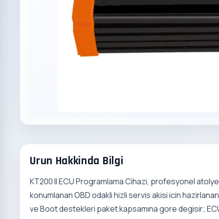
Urun Hakkinda Bilgi
KT200 II ECU Programlama Cihazi, profesyonel atoly
konumlanan OBD odakli hizli servis akisi icin hazirlana
ve Boot destekleri paket kapsamına gore degisir; EC