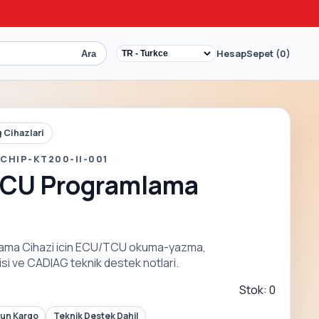
Hesap
Sepet (0)
Ara
 Cihazlari
CHIP-KT200-II-001
 ECU Programlama
lama Cihazi icin ECU/TCU okuma-yazma,
i ve CADIAG teknik destek notlari.
Stok: 0
Gun Kargo
Teknik Destek Dahil