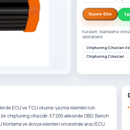
Te
Sepete Ekle
Kurulum, lisanslama ve ku
desteklenir.
Chiptuning Cihazlari li
Chiptuning Cihazlari
elerde ECU ve TCU okuma-yazma islemleri icin
n bir chiptuning cihazidir. KT200 ailesinde OBD, Bench
U klonlama ve dosya islemleri oncesinde arac/ECU