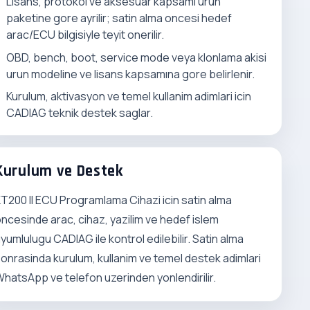
Lisans, protokol ve aksesuar kapsami urun
paketine gore ayrilir; satin alma oncesi hedef
arac/ECU bilgisiyle teyit onerilir.
OBD, bench, boot, service mode veya klonlama akisi
urun modeline ve lisans kapsamına gore belirlenir.
Kurulum, aktivasyon ve temel kullanim adimlari icin
CADIAG teknik destek saglar.
Kurulum ve Destek
T200 II ECU Programlama Cihazi icin satin alma
ncesinde arac, cihaz, yazilim ve hedef islem
yumlulugu CADIAG ile kontrol edilebilir. Satin alma
onrasinda kurulum, kullanim ve temel destek adimlari
hatsApp ve telefon uzerinden yonlendirilir.