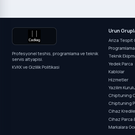
Urun Grupl
Ariza Tespit 
Programlama 
Profesyonel teshis, programlama ve teknik
Teknik Ekipm
servis altyapisi.
Yedek Parca
KVKK ve Gizlilik Politikasi
Kablolar
Hizmetler
Yazilim Kuru
Chiptuning C
Chiptuning P
Cihaz Kredile
Cihaz Parca 
Markalara Go