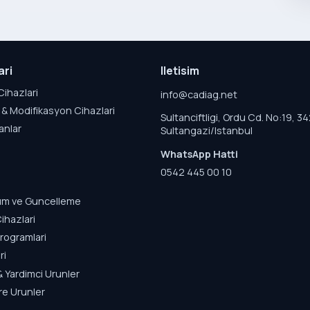
ari
Iletisim
Cihazlari
info@cadiag.net
& Modifikasyon Cihazlari
Sultanciftligi, Ordu Cd. No:19, 3
anlar
Sultangazi/Istanbul
WhatsApp Hatti
0542 445 00 10
lum ve Guncelleme
ihazlari
rogramlari
ri
& Yardimci Urunler
re Urunler