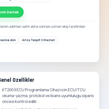
knik Destek
llanim adimlari satin alma sonrasi uzman ekip tarafindan
stesine don
Ariza Tespit Cihazlari
Genel Ozellikler
KT200 II ECU Programlama Cihazi icin ECU/TCU
okuma-yazma, protokol ve lisans uyumlulugu siparis
oncesi kontrol edilir.