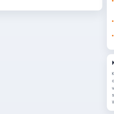
K
o
u
s
W