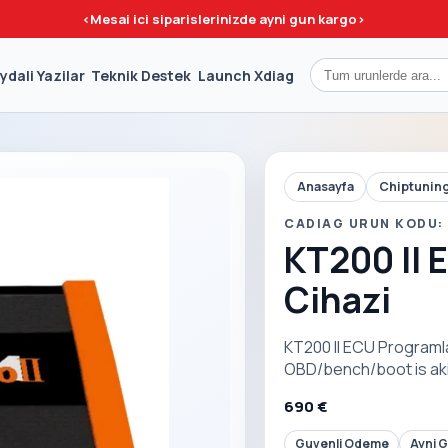
<
Mesai ici siparislerinizde ayni gun kargo
>
ydali Yazilar
Teknik Destek
Launch Xdiag
Anasayfa
Chiptuning
CADIAG URUN KODU: 
KT200 II
Cihazi
KT200 II ECU Program
OBD/bench/boot is akis
690 €
Guvenli Odeme
Ayni 