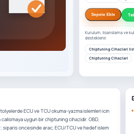
Te
Sepete Ekle
Kurulum, lisanslama ve ku
desteklenir.
Chiptuning Cihazlari li
Chiptuning Cihazlari
 atolyelerde ECU ve TCU okuma-yazma islemleri icin
alismaya uygun bir chiptuning cihazidir. OBD,
ir; siparis oncesinde arac, ECU/TCU ve hedef islem