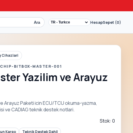
Hesap
Sepet (0)
Ara
 Cihazlari
 CHIP-BITBOX-MASTER-001
ster Yazilim ve Arayuz
 ve Arayuz Paketi icin ECU/TCU okuma-yazma,
i ve CADIAG teknik destek notlari.
Stok: 0
Gun Kargo
Teknik Destek Dahil