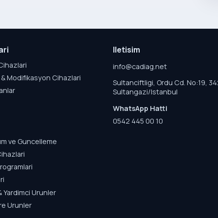
ari
Iletisim
Cihazlari
info@cadiag.net
& Modifikasyon Cihazlari
Sultanciftligi, Ordu Cd. No:19, 3
anlar
Sultangazi/Istanbul
WhatsApp Hatti
0542 445 00 10
lum ve Guncelleme
ihazlari
rogramlari
ri
& Yardimci Urunler
re Urunler