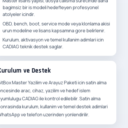
Master lisans yapisi, dosya calisma surecinde daha
bagimsiz bir is modeli hedefleyen profesyonel
atolyeler icindir.
OBD, bench, boot, service mode veya klonlama akisi
urun modeline ve lisans kapsamına gore belirlenir.
Kurulum, aktivasyon ve temel kullanim adimlari icin
CADIAG teknik destek saglar.
Kurulum ve Destek
itBox Master Yazilim ve Arayuz Paketi icin satin alma
ncesinde arac, cihaz, yazilim ve hedef islem
yumlulugu CADIAG ile kontrol edilebilir. Satin alma
onrasinda kurulum, kullanim ve temel destek adimlari
hatsApp ve telefon uzerinden yonlendirilir.