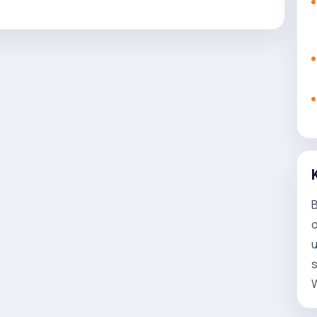
B
o
u
s
W