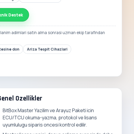
knik Destek
llanim adimlari satin alma sonrasi uzman ekip tarafindan
stesine don
Ariza Tespit Cihazlari
Genel Ozellikler
BitBox Master Yazilim ve Arayuz Paketi icin
ECU/TCU okuma-yazma, protokol ve lisans
uyumlulugu siparis oncesi kontrol edilir.