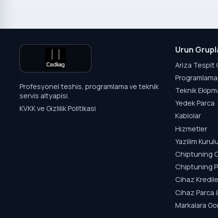
Urun Grupl
Ariza Tespit 
Programlama 
Profesyonel teshis, programlama ve teknik
Teknik Ekipm
servis altyapisi.
Yedek Parca
KVKK ve Gizlilik Politikasi
Kablolar
Hizmetler
Yazilim Kuru
Chiptuning C
Chiptuning P
Cihaz Kredile
Cihaz Parca 
Markalara Go