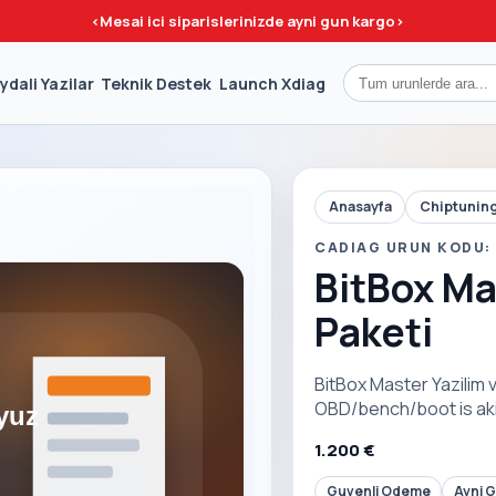
<
Mesai ici siparislerinizde ayni gun kargo
>
ydali Yazilar
Teknik Destek
Launch Xdiag
Anasayfa
Chiptuning
CADIAG URUN KODU:
BitBox Ma
Paketi
BitBox Master Yazilim
OBD/bench/boot is akis
1.200 €
Guvenli Odeme
Ayni 