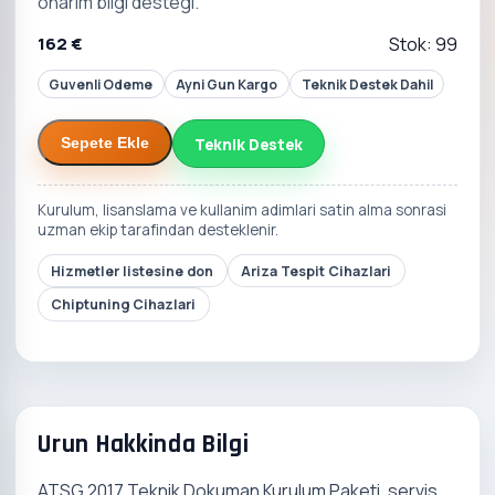
onarim bilgi destegi.
162 €
Stok: 99
Guvenli Odeme
Ayni Gun Kargo
Teknik Destek Dahil
Teknik Destek
Sepete Ekle
Kurulum, lisanslama ve kullanim adimlari satin alma sonrasi
uzman ekip tarafindan desteklenir.
Hizmetler listesine don
Ariza Tespit Cihazlari
Chiptuning Cihazlari
Urun Hakkinda Bilgi
ATSG 2017 Teknik Dokuman Kurulum Paketi, servis