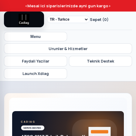
<
Mesai ici siparislerinizde ayni gun kargo
>
Sepet (0)
Menu
Urunler & Hizmetler
Faydali Yazilar
Teknik Destek
Launch Xdiag