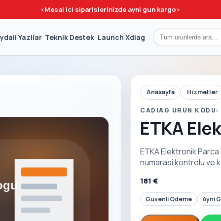
<
Mesai ici siparislerinizde ayni gun kargo
>
ydali Yazilar
Teknik Destek
Launch Xdiag
Anasayfa
Hizmetler
CADIAG URUN KODU:
ETKA Elek
ETKA Elektronik Parca 
numarasi kontrolu ve k
181 €
Guvenli Odeme
Ayni 