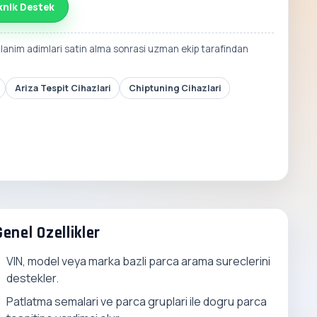
knik Destek
llanim adimlari satin alma sonrasi uzman ekip tarafindan
Ariza Tespit Cihazlari
Chiptuning Cihazlari
Genel Ozellikler
VIN, model veya marka bazli parca arama sureclerini
destekler.
Patlatma semalari ve parca gruplari ile dogru parca