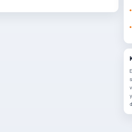
E
s
v
y
d