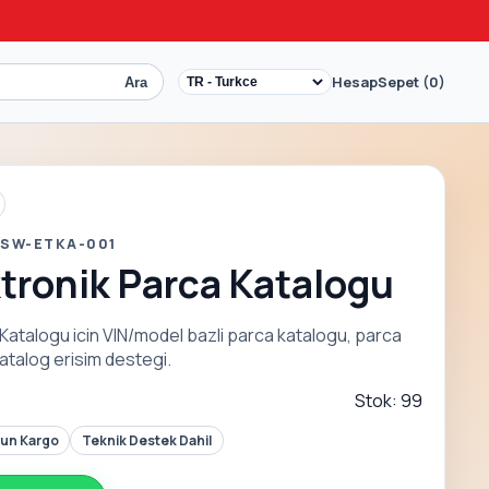
Hesap
Sepet (0)
Ara
 SW-ETKA-001
tronik Parca Katalogu
Katalogu icin VIN/model bazli parca katalogu, parca
atalog erisim destegi.
Stok: 99
Gun Kargo
Teknik Destek Dahil