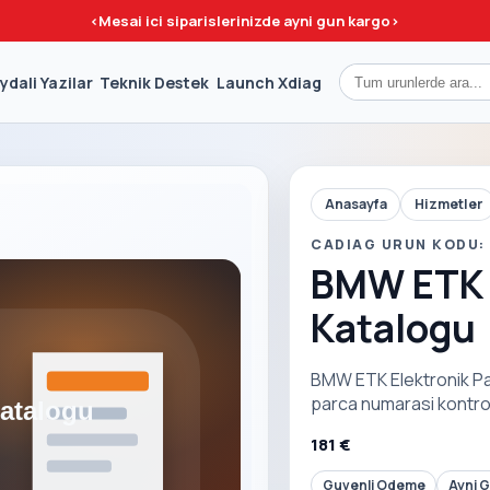
<
Mesai ici siparislerinizde ayni gun kargo
>
ydali Yazilar
Teknik Destek
Launch Xdiag
Anasayfa
Hizmetler
CADIAG URUN KODU:
BMW ETK E
Katalogu
BMW ETK Elektronik Par
parca numarasi kontrol
181 €
Guvenli Odeme
Ayni 