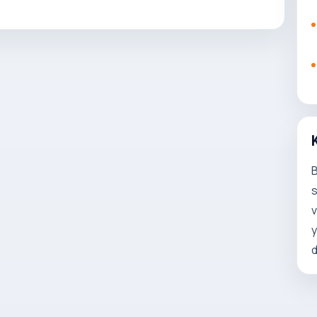
B
s
v
y
d