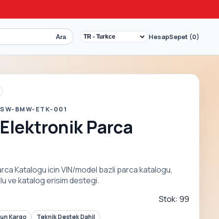
Hesap
Sepet (0)
Ara
 SW-BMW-ETK-001
lektronik Parca
ca Katalogu icin VIN/model bazli parca katalogu,
u ve katalog erisim destegi.
Stok: 99
Gun Kargo
Teknik Destek Dahil