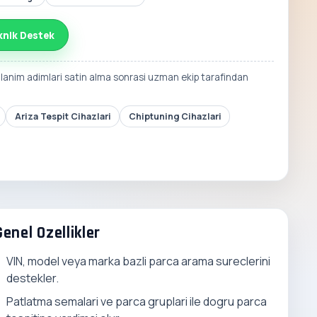
knik Destek
llanim adimlari satin alma sonrasi uzman ekip tarafindan
Ariza Tespit Cihazlari
Chiptuning Cihazlari
Genel Ozellikler
VIN, model veya marka bazli parca arama sureclerini
destekler.
Patlatma semalari ve parca gruplari ile dogru parca