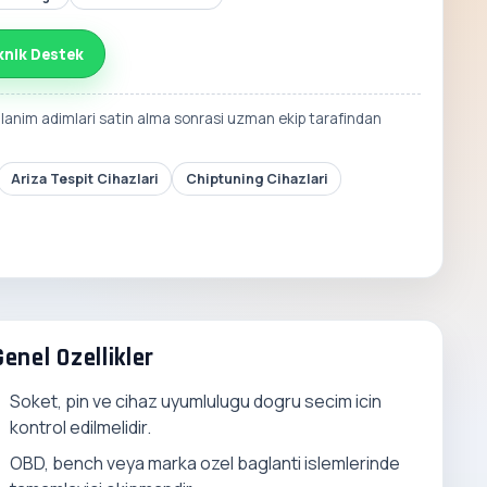
knik Destek
llanim adimlari satin alma sonrasi uzman ekip tarafindan
Ariza Tespit Cihazlari
Chiptuning Cihazlari
Genel Ozellikler
Soket, pin ve cihaz uyumlulugu dogru secim icin
kontrol edilmelidir.
OBD, bench veya marka ozel baglanti islemlerinde