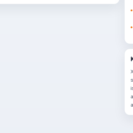
X
s
i
a
a