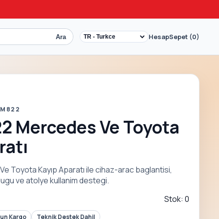
Hesap
Sepet (0)
Ara
 M822
22 Mercedes Ve Toyota
ratı
 Toyota Kayıp Aparatı ile cihaz-arac baglantisi,
gu ve atolye kullanim destegi.
Stok: 0
Gun Kargo
Teknik Destek Dahil