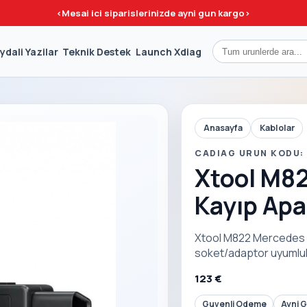
<
Mesai ici siparislerinizde ayni gun kargo
>
ydali Yazilar
Teknik Destek
Launch Xdiag
Anasayfa
Kablolar
CADIAG URUN KODU:
Xtool M8
Kayıp Apa
Xtool M822 Mercedes Ve
soket/adaptor uyumlulu
123 €
Guvenli Odeme
Ayni 