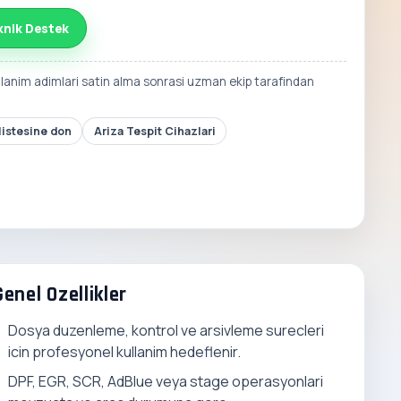
knik Destek
llanim adimlari satin alma sonrasi uzman ekip tarafindan
listesine don
Ariza Tespit Cihazlari
Genel Ozellikler
Dosya duzenleme, kontrol ve arsivleme surecleri
icin profesyonel kullanim hedeflenir.
DPF, EGR, SCR, AdBlue veya stage operasyonlari