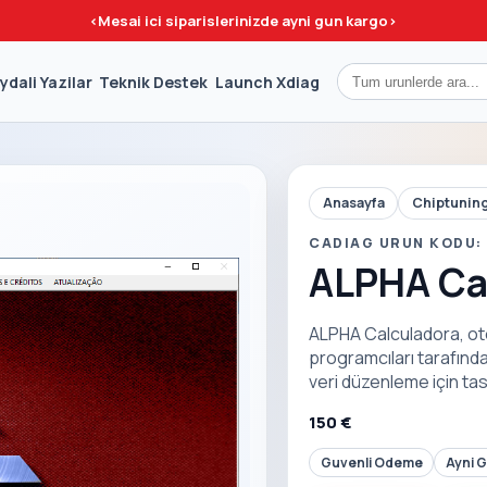
<
Mesai ici siparislerinizde ayni gun kargo
>
ydali Yazilar
Teknik Destek
Launch Xdiag
Anasayfa
Chiptuning
CADIAG URUN KODU:
ALPHA Ca
ALPHA Calculadora, otom
programcıları tarafında
veri düzenleme için tas
150 €
Guvenli Odeme
Ayni 