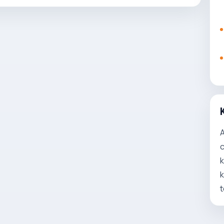
A
c
k
k
t