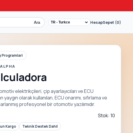
Hesap
Sepet (0)
Ara
 Programlari
 ALPHA
lculadora
otiv elektrikçileri, çip ayarlayıcıları ve ECU
n yaygın olarak kullanılan, ECU onarımı, sıfırlama ve
arlanmış profesyonel bir otomotiv yazılımıdır.
Stok: 10
Gun Kargo
Teknik Destek Dahil