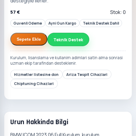
destegiyle ilerler.
57 €
Stok: 0
Guvenli Odeme
Ayni Gun Kargo
Teknik Destek Dahil
Teknik Destek
Sepete Ekle
Kurulum, lisanslama ve kullanim adimlari satin alma sonrasi
uzman ekip tarafindan desteklenir.
Hizmetler listesine don
Ariza Tespit Cihazlari
Chiptuning Cihazlari
Urun Hakkinda Bilgi
BMW ICOM 2023.06 Full Kurulum, kurulum,