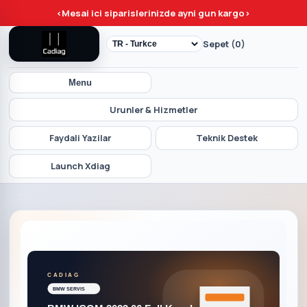
<
Mesai ici siparislerinizde ayni gun kargo
>
Sepet (0)
Menu
Urunler & Hizmetler
Faydali Yazilar
Teknik Destek
Launch Xdiag