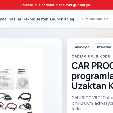
<
Mesai ici siparislerinizde ayni gun kargo
>
ydali Yazilar
Teknik Destek
Launch Xdiag
Anasayfa
Hizmetler
CADIAG URUN KODU:
CAR PROG
programla
Uzaktan 
CAR PROG V8.21 Online
icin kurulum, aktivasy
ilerler.