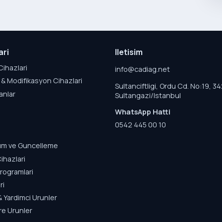
ari
Iletisim
Cihazlari
info@cadiag.net
& Modifikasyon Cihazlari
Sultanciftligi, Ordu Cd. No:19, 3
anlar
Sultangazi/Istanbul
WhatsApp Hatti
0542 445 00 10
lum ve Guncelleme
ihazlari
rogramlari
ri
& Yardimci Urunler
re Urunler