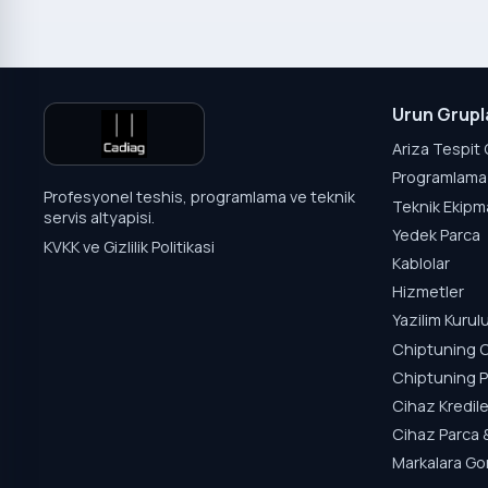
Urun Grupl
Ariza Tespit 
Programlama 
Profesyonel teshis, programlama ve teknik
Teknik Ekipm
servis altyapisi.
Yedek Parca
KVKK ve Gizlilik Politikasi
Kablolar
Hizmetler
Yazilim Kuru
Chiptuning C
Chiptuning P
Cihaz Kredile
Cihaz Parca 
Markalara Go