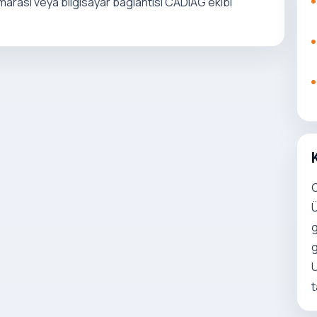
numarasi veya bilgisayar baglantisi CADIAG ekibi
C
Ü
g
g
U
t