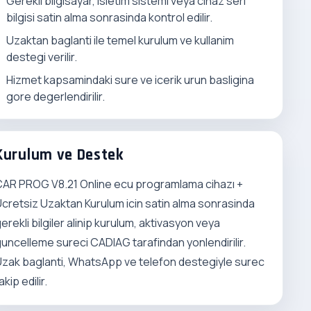
Gerekli bilgisayar, isletim sistemi veya cihaz seri
bilgisi satin alma sonrasinda kontrol edilir.
Uzaktan baglanti ile temel kurulum ve kullanim
destegi verilir.
Hizmet kapsamindaki sure ve icerik urun basligina
gore degerlendirilir.
Kurulum ve Destek
AR PROG V8.21 Online ecu programlama cihazı +
cretsiz Uzaktan Kurulum icin satin alma sonrasinda
erekli bilgiler alinip kurulum, aktivasyon veya
uncelleme sureci CADIAG tarafindan yonlendirilir.
zak baglanti, WhatsApp ve telefon destegiyle surec
akip edilir.