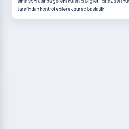
alma sonrasinda gerekli kullanici bilgileri, cihaz seri 
tarafindan kontrol edilerek surec baslatilir.