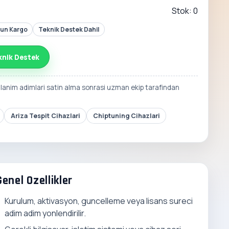
Stok: 0
Gun Kargo
Teknik Destek Dahil
knik Destek
llanim adimlari satin alma sonrasi uzman ekip tarafindan
Ariza Tespit Cihazlari
Chiptuning Cihazlari
Genel Ozellikler
Kurulum, aktivasyon, guncelleme veya lisans sureci
adim adim yonlendirilir.