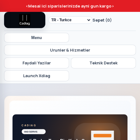
<
Mesai ici siparislerinizde ayni gun kargo
>
Sepet (0)
Menu
Urunler & Hizmetler
Faydali Yazilar
Teknik Destek
Launch Xdiag