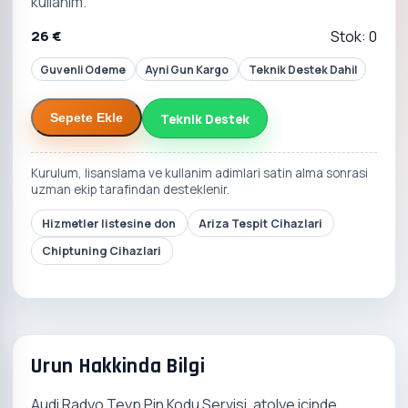
kullanim.
26 €
Stok: 0
Guvenli Odeme
Ayni Gun Kargo
Teknik Destek Dahil
Teknik Destek
Sepete Ekle
Kurulum, lisanslama ve kullanim adimlari satin alma sonrasi
uzman ekip tarafindan desteklenir.
Hizmetler listesine don
Ariza Tespit Cihazlari
Chiptuning Cihazlari
Urun Hakkinda Bilgi
Audi Radyo Teyp Pin Kodu Servisi, atolye icinde