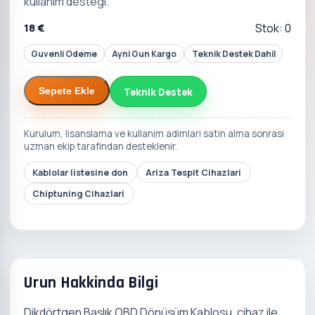
kullanim destegi.
18 €
Stok: 0
Guvenli Odeme
Ayni Gun Kargo
Teknik Destek Dahil
Teknik Destek
Sepete Ekle
Kurulum, lisanslama ve kullanim adimlari satin alma sonrasi
uzman ekip tarafindan desteklenir.
Kablolar listesine don
Ariza Tespit Cihazlari
Chiptuning Cihazlari
Urun Hakkinda Bilgi
Dikdörtgen Başlık OBD Dönüşüm Kablosu, cihaz ile