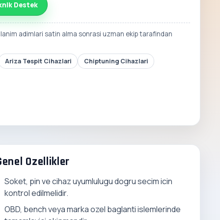
knik Destek
llanim adimlari satin alma sonrasi uzman ekip tarafindan
Ariza Tespit Cihazlari
Chiptuning Cihazlari
Genel Ozellikler
Soket, pin ve cihaz uyumlulugu dogru secim icin
kontrol edilmelidir.
OBD, bench veya marka ozel baglanti islemlerinde