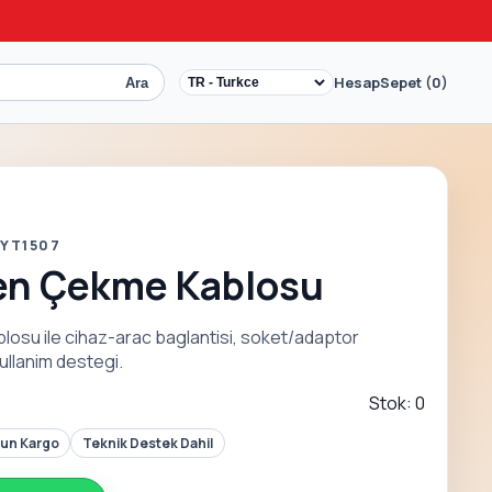
Hesap
Sepet (0)
Ara
 YT1507
en Çekme Kablosu
osu ile cihaz-arac baglantisi, soket/adaptor
ullanim destegi.
Stok: 0
Gun Kargo
Teknik Destek Dahil