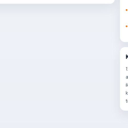
1
a
i
k
t