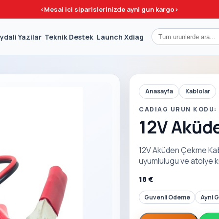
<
Mesai ici siparislerinizde ayni gun kargo
>
ydali Yazilar
Teknik Destek
Launch Xdiag
Anasayfa
Kablolar
CADIAG URUN KODU:
12V Aküd
12V Aküden Çekme Kabl
uyumlulugu ve atolye k
18 €
Guvenli Odeme
Ayni 