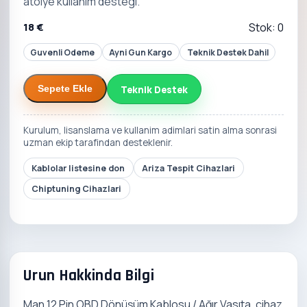
atolye kullanim destegi.
18 €
Stok: 0
Guvenli Odeme
Ayni Gun Kargo
Teknik Destek Dahil
Teknik Destek
Sepete Ekle
Kurulum, lisanslama ve kullanim adimlari satin alma sonrasi
uzman ekip tarafindan desteklenir.
Kablolar listesine don
Ariza Tespit Cihazlari
Chiptuning Cihazlari
Urun Hakkinda Bilgi
Man 12 Pin OBD Dönüşüm Kablosu / Ağır Vasıta, cihaz