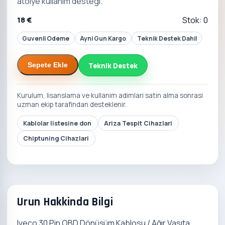
atolye kullanim destegi.
18 €
Stok: 0
Guvenli Odeme
Ayni Gun Kargo
Teknik Destek Dahil
Teknik Destek
Sepete Ekle
Kurulum, lisanslama ve kullanim adimlari satin alma sonrasi
uzman ekip tarafindan desteklenir.
Kablolar listesine don
Ariza Tespit Cihazlari
Chiptuning Cihazlari
Urun Hakkinda Bilgi
Iveco 30 Pin OBD Dönüşüm Kablosu / Ağır Vasıta,