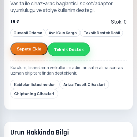
Vasıta ile cihaz-arac baglantisi, soket/adaptor
uyumlulugu ve atolye kullanim destegi.
18 €
Stok: 0
Guvenli Odeme
Ayni Gun Kargo
Teknik Destek Dahil
Teknik Destek
Sepete Ekle
Kurulum, lisanslama ve kullanim adimlari satin alma sonrasi
uzman ekip tarafindan desteklenir.
Kablolar listesine don
Ariza Tespit Cihazlari
Chiptuning Cihazlari
Urun Hakkinda Bilgi